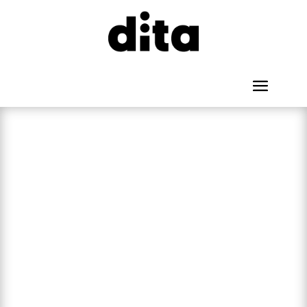
Há uma nova
Dita Agência
que faz
comunicação